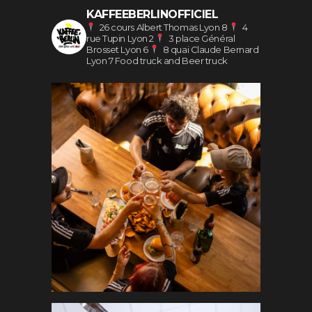
KAFFEEBERLINOFFICIEL
26 cours Albert Thomas Lyon 8
4
rue Tupin Lyon 2
3 place Général
Brosset Lyon 6
8 quai Claude Bernard
Lyon 7
Food truck and Beer truck