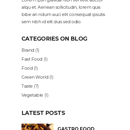
alqu et. Aenean sollicitudin, lorem quis
bibe an ndum auci elit consequat ipsutis
sem nibh id elit duis sed odio.
CATEGORIES ON BLOG
Brand
(1)
Fast Food
(1)
Food
(1)
Green World
(1)
Taste
(7)
Vegetable
(1)
LATEST POSTS
GASTRO FOOD