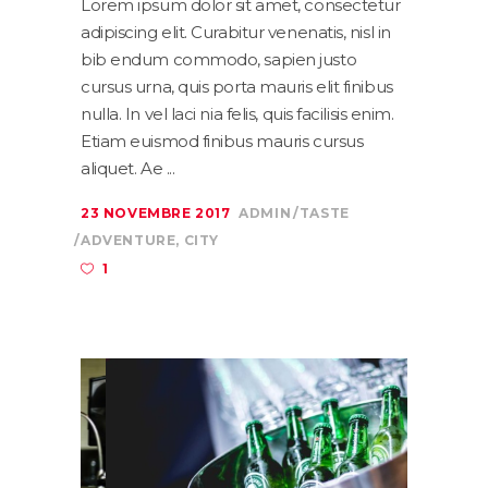
Lorem ipsum dolor sit amet, consectetur
adipiscing elit. Curabitur venenatis, nisl in
bib endum commodo, sapien justo
cursus urna, quis porta mauris elit finibus
nulla. In vel laci nia felis, quis facilisis enim.
Etiam euismod finibus mauris cursus
aliquet. Ae
23 NOVEMBRE 2017
ADMIN
TASTE
ADVENTURE
,
CITY
1