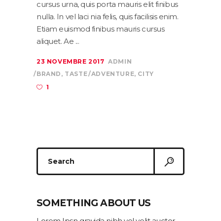
cursus urna, quis porta mauris elit finibus
nulla. In vel laci nia felis, quis facilisis enim.
Etiam euismod finibus mauris cursus
aliquet. Ae
23 NOVEMBRE 2017
ADMIN
BRAND
,
TASTE
ADVENTURE
,
CITY
1
Search
for:
SOMETHING ABOUT US
Lorem Ipsn gravida nibh vel velit auctor